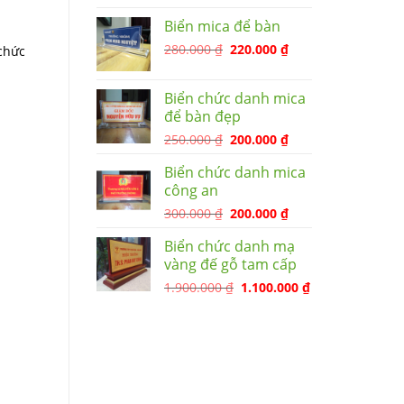
Biển mica để bàn
280.000
₫
220.000
₫
chức
Biển chức danh mica
để bàn đẹp
250.000
₫
200.000
₫
Biển chức danh mica
công an
300.000
₫
200.000
₫
Biển chức danh mạ
vàng đế gỗ tam cấp
1.900.000
₫
1.100.000
₫