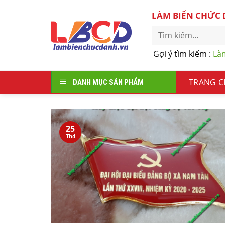
Skip
LÀM BIỂN CHỨC
to
content
Gợi ý tìm kiếm :
Là
TRANG 
DANH MỤC SẢN PHẨM
25
Th4