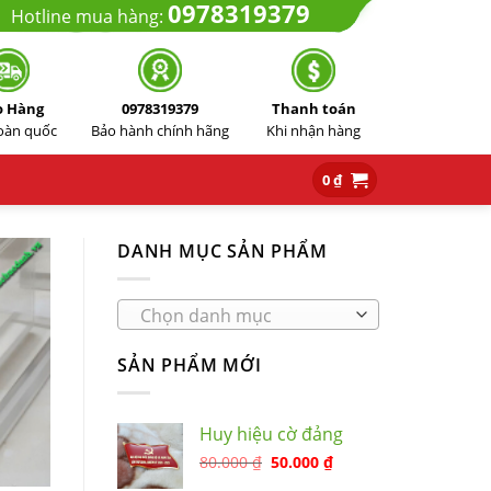
0978319379
Hotline mua hàng:
o Hàng
0978319379
Thanh toán
toàn quốc
Bảo hành chính hãng
Khi nhận hàng
0
₫
DANH MỤC SẢN PHẨM
Chọn danh mục
SẢN PHẨM MỚI
Huy hiệu cờ đảng
80.000
₫
50.000
₫