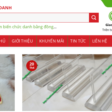
 DANH
Gia
m biển chức danh bằng đồng
...
Trên 
CHỦ
GIỚI THIỆU
KHUYẾN MÃI
TIN TỨC
LIÊN HỆ
20
Th4