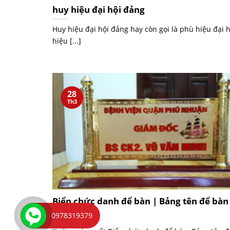
huy hiệu đại hội đảng
Huy hiệu đại hội đảng hay còn gọi là phù hiệu đại h
hiệu [...]
28
Th3
Biển chức danh để bàn | Bảng tên để bàn
việc
0978319379