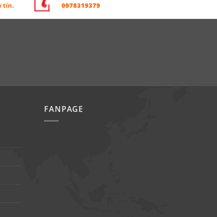
0978319379
 tín.
FANPAGE