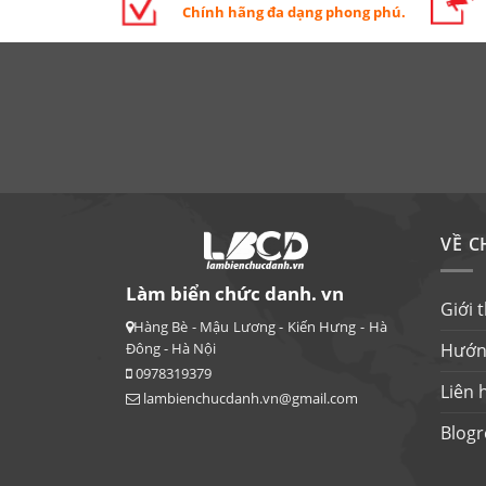
Chính hãng đa dạng phong phú.
VỀ C
Làm biển chức danh. vn
Giới 
Hàng Bè - Mậu Lương - Kiến Hưng - Hà
Hướn
Đông - Hà Nội
0978319379
Liên 
lambienchucdanh.vn@gmail.com
Blogr