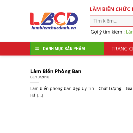
Skip
LÀM BIỂN CHỨC
to
content
Gợi ý tìm kiếm :
Là
TRANG 
DANH MỤC SẢN PHẨM
Làm Biển Phòng Ban
08/10/2018
Làm biển phòng ban đẹp Uy Tín – Chất Lượng – Giá 
Hà [...]