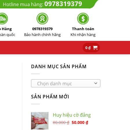
0978319379
Hotline mua hàng:
o Hàng
0978319379
Thanh toán
toàn quốc
Bảo hành chính hãng
Khi nhận hàng
0
₫
DANH MỤC SẢN PHẨM
Chọn danh mục
SẢN PHẨM MỚI
Huy hiệu cờ đảng
80.000
₫
50.000
₫