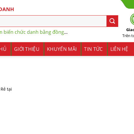
 DANH
Gia
m biển chức danh bằng đồng
...
Trên 
CHỦ
GIỚI THIỆU
KHUYẾN MÃI
TIN TỨC
LIÊN HỆ
Rẻ tại