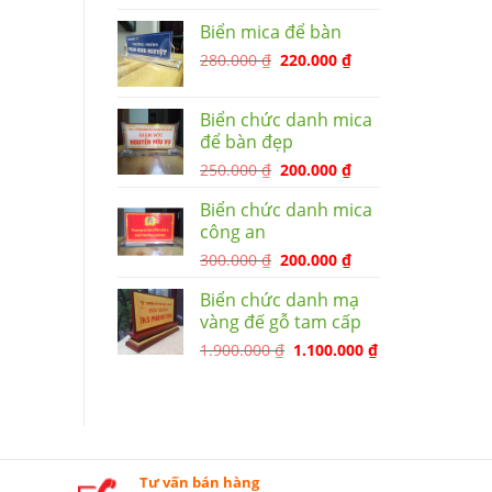
Biển mica để bàn
280.000
₫
220.000
₫
Biển chức danh mica
để bàn đẹp
250.000
₫
200.000
₫
Biển chức danh mica
công an
300.000
₫
200.000
₫
Biển chức danh mạ
vàng đế gỗ tam cấp
1.900.000
₫
1.100.000
₫
Tư vấn bán hàng