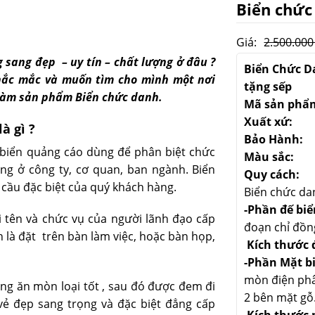
Biển chứ
Giá:
2.500.000
sang đẹp – uy tín – chất lượng ở đâu ?
Biển Chức D
thắc mắc và muốn tìm cho mình một nơi
tặng sếp
 làm sản phẩm Biển chức danh.
Mã sản phẩm
Xuất xứ: 
à gì ?
Bảo Hành:
biển quảng cáo dùng để phân biệt chức
Màu sắc: M
ng ở công ty, cơ quan, ban ngành. Biển
Quy cách:
cầu đặc biệt của quý khách hàng.
Biển chức da
-Phần đế biể
 tên và chức vụ của người lãnh đạo cấp
đoạn chỉ đồn
 là đặt trên bàn làm việc, hoặc bàn họp,
Kích thước 
-Phần Mặt b
mòn điện phâ
g ăn mòn loại tốt , sau đó được đem đi
2 bên mặt gỗ
vẻ đẹp sang trọng và đặc biệt đẳng cấp
Kích thước