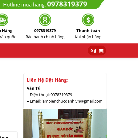
0978319379
Hotline mua hàng:
o Hàng
0978319379
Thanh toán
toàn quốc
Bảo hành chính hãng
Khi nhận hàng
0
₫
Liên Hệ Đặt Hàng:
Văn Tú
– Điện thoại: 0978319379
– Email: lambienchucdanh.vn@gmail.com