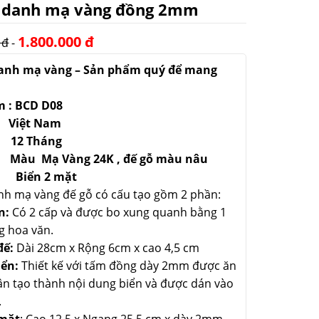
c danh mạ vàng đồng 2mm
1.800.000 đ
 đ
-
anh mạ vàng – Sản phẩm quý để mang
 : BCD D08
Việt Nam
 12 Tháng
àu Mạ Vàng 24K , đế gỗ màu nâu
 Biển 2 mặt
nh mạ vàng đế gỗ có cấu tạo gồm 2 phần:
n:
Có 2 cấp và được bo xung quanh bằng 1
g hoa văn.
đế:
Dài 28cm x Rộng 6cm x cao 4,5 cm
iển:
Thiết kế với tấm đồng dày 2mm được ăn
n tạo thành nội dung biển và được dán vào
.
 mặt
: Cao 12,5 x Ngang 25,5 cm x dày 2mm