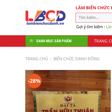
Skip
LÀM BIỂN CHỨC
to
content
Gợi ý tìm kiếm :
Là
TRANG 
DANH MỤC SẢN PHẨM
TRANG CHỦ
BIỂN CHỨC DANH ĐỒNG
/
-28%