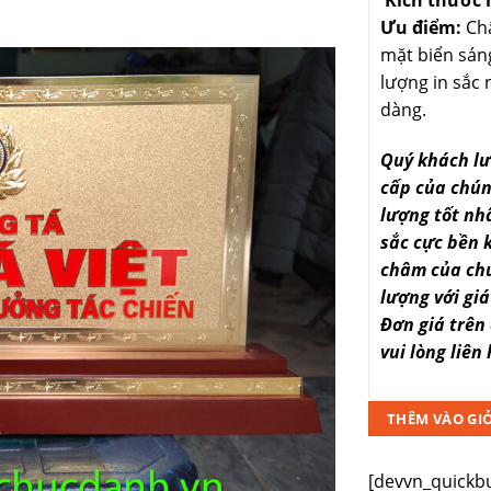
Ưu điểm:
Chấ
mặt biển sán
lượng in sắc 
dàng.
Quý khách lư
cấp của chún
lượng tốt nh
sắc cực bền 
châm của chú
lượng với gi
Đơn giá trên
vui lòng liên
THÊM VÀO GI
[devvn_quickb