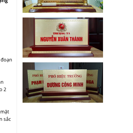
ặng
 đoạn
ăn
o 2
 mặt
n sắc