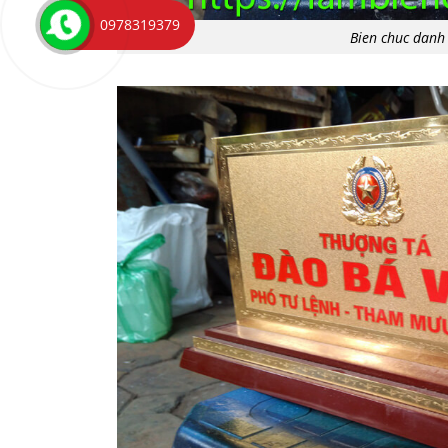
0978319379
Bien chuc danh