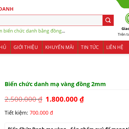
 DANH
Gia
m biển chức danh bằng đồng
...
Trên 
CHỦ
GIỚI THIỆU
KHUYẾN MÃI
TIN TỨC
LIÊN HỆ
Biển chức danh mạ vàng đồng 2mm
2.500.000
₫
1.800.000
₫
Tiết kiệm:
700.000 đ