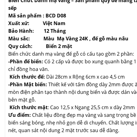
Biển Chức Danh mạ vàng – Sản phẩm quý để mang t
sếp
Mã sản phẩm : BCD D08
Xuất xứ: Việt Nam
Bảo Hành: 12 Tháng
Màu sắc: Màu Mạ Vàng 24K , đế gỗ màu nâu
Quy cách: Biển 2 mặt
Biển chức danh mạ vàng đế gỗ có cấu tạo gồm 2 phần:
-Phần đế biển:
Có 2 cấp và được bo xung quanh bằng 1
chỉ đồng hoa văn.
Kích thước đế:
Dài 28cm x Rộng 6cm x cao 4,5 cm
-Phần Mặt biển:
Thiết kế với tấm đồng dày 2mm được 
mòn điện phân tạo thành nội dung biển và được dán và
bên mặt gỗ.
Kích thước mặt
: Cao 12,5 x Ngang 25,5 cm x dày 2mm
Ưu điểm:
Chất liệu đồng đẹp mạ vàng và sang trọng bề
biển sáng bóng, nhẹ nhỏ gọn dễ di chuyển. Chất lượng i
nét, quan sát nội dung 2 mặt trước sau dễ dàng.