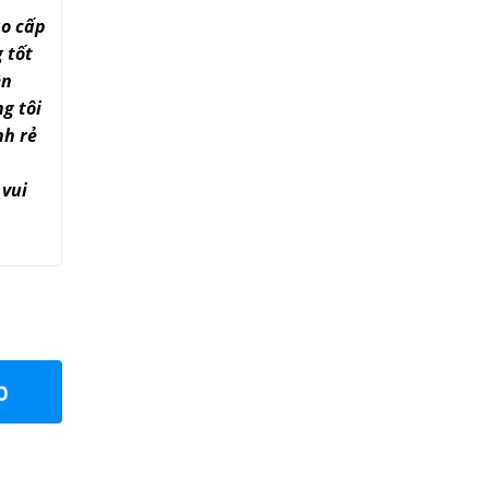
ao cấp
 tốt
ền
g tôi
nh rẻ
 vui