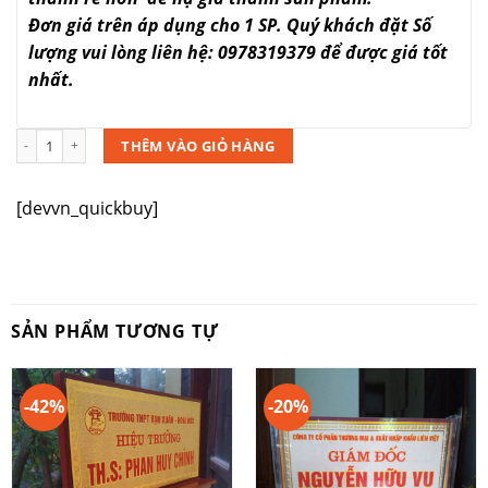
Đơn giá trên áp dụng cho 1 SP. Quý khách đặt Số
lượng vui lòng liên hệ: 0978319379 để được giá tốt
nhất.
Số lượng
THÊM VÀO GIỎ HÀNG
[devvn_quickbuy]
SẢN PHẨM TƯƠNG TỰ
-42%
-20%