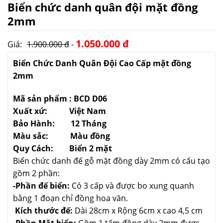
Biển chức danh quân đội mặt đồng
2mm
1.050.000 đ
Giá:
1.900.000 đ
-
Biển Chức Danh Quân Đội Cao Cấp mặt đồng
2mm
Mã sản phẩm : BCD D06
Xuất xứ: Việt Nam
Bảo Hành: 12 Tháng
Màu sắc: Màu đồng
Quy Cách: Biển 2 mặt
Biển chức danh đế gỗ mặt đồng dày 2mm có cấu tạo
gồm 2 phần:
-Phần đế biển:
Có 3 cấp và được bo xung quanh
bằng 1 đoạn chỉ đồng hoa văn.
Kích thước đế:
Dài 28cm x Rộng 6cm x cao 4,5 cm
-Phần Mặt biển:
Gồm 1 tấm đồng dày 2mm được